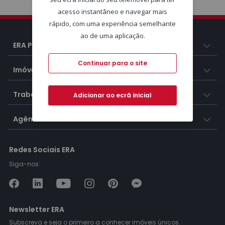
acesso instantâneo e navegar mais
rápido, com uma experiência semelhante
ao de uma aplicação.
ERA Portugal
Continuar para o site
Imóveis
Trabalhar na ERA
Adicionar ao ecrã inicial
Agências ERA
Redes Sociais ERA
Siga-nos:
Newsletter ERA
Subscreva e seja o primeiro a conhecer imóveis únicos.