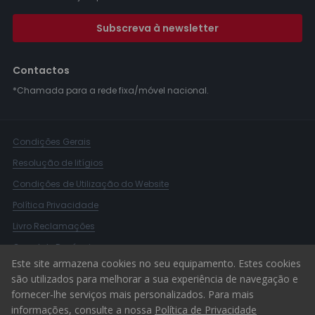
Subscreva à newsletter
Contactos
*Chamada para a rede fixa/móvel nacional.
Condições Gerais
Resolução de litígios
Condições de Utilização do Website
Política Privacidade
Livro Reclamações
Canal de Denúncias
Este site armazena cookies no seu equipamento. Estes cookies
© 2026 ERA Portugal
são utilizados para melhorar a sua experiência de navegação e
fornecer-lhe serviços mais personalizados. Para mais
informações, consulte a nossa
Política de Privacidade