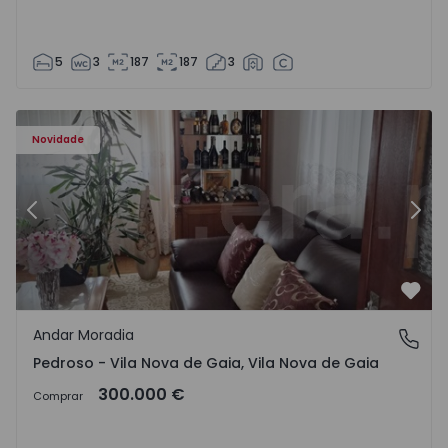
5
3
187
187
3
elo - 1575635 - 12
Andar Moradia T6 Vila Nova de Gaia, Pedroso e Seixezelo 
An
Novidade
Anterior
Segu
Favo
Andar Moradia
Pedroso - Vila Nova de Gaia, Vila Nova de Gaia
Pedroso - Vila Nova de Gaia, Vila Nova de Gaia
300.000 €
Comprar