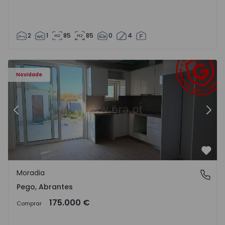
2
1
85
85
0
4
Moradia T2 Abrantes, Pego - 1575171 - 9
Mo
Novidade
Anterior
Segu
Favo
Moradia
Pego, Abrantes
Pego, Abrantes
175.000 €
Comprar