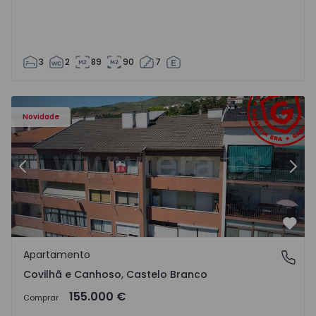
3
2
89
90
7
 - 18
Apartamento T2 Covilhã, Covilhã e Canhoso - 1497806 - 1
Ap
Novidade
Anterior
Segu
Favo
Apartamento
Covilhã e Canhoso, Castelo Branco
Covilhã e Canhoso, Castelo Branco
155.000 €
Comprar