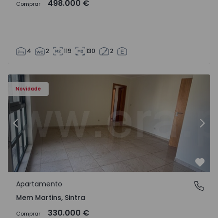
498.000 €
Comprar
4
2
119
130
2
8416 - 15
Apartamento T3 Sintra, Algueirão-Mem Martins - 1528416
Ap
Novidade
Anterior
Segu
Favo
Apartamento
Mem Martins, Sintra
Mem Martins, Sintra
330.000 €
Comprar