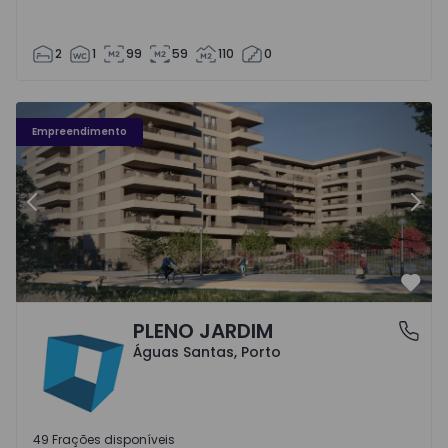
2
1
99
59
110
0
Fachada PLENO JARDIM - 3
Fa
Empreendimento
Anterior
Segu
Favo
PLENO JARDIM
Águas Santas, Porto
Águas Santas, Porto
49 Frações disponíveis