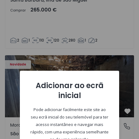
Santa Bárbara, Ilha de São Miguel
265.000 €
Comprar
2
1
110
120
280
1
2
Moradia Vila Real, São Tomé do Castelo e Justes - 1575189
Novidade
Adicionar ao ecrã
inicial
Pode adicionar facilmente este site ao
Favo
seu ecrã inicial do seu telemóvel para ter
acesso instantâneo e navegar mais
Moradia Rústica
São Tomé do Castelo e Justes, Vila Real
rápido, com uma experiência semelhante
São Tomé do Castelo e Justes, Vila Real