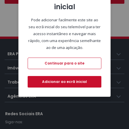
inicial
Pode adicionar facilmente este site ao
seu ecrã inicial do seu telemóvel para ter
Vantagens
acesso instantâneo e navegar mais
rápido, com uma experiência semelhante
ao de uma aplicação.
ERA Portugal
Continuar para o site
Imóveis
Adicionar ao ecrã inicial
Trabalhar na ERA
Agências ERA
Redes Sociais ERA
Siga-nos: