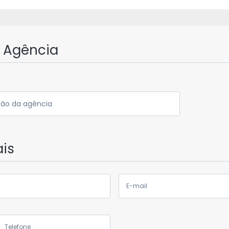
a Agência
ção da agência
is