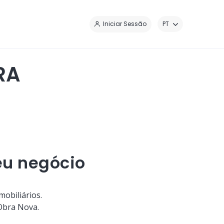
Iniciar Sessão
PT
RA
eu negócio
obiliários.
Obra Nova.