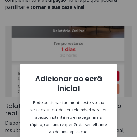
partilhar e
tornar a sua casa viral
Adicionar ao ecrã
inicial
Pode adicionar facilmente este site ao
Relatório online atualizado em tempo
seu ecrã inicial do seu telemóvel para ter
real
acesso instantâneo e navegar mais
Disponibilizamos o acesso aos vários anúncios e
rápido, com uma experiência semelhante
resultados da campanha da sua casa em tempo real,
ao de uma aplicação.