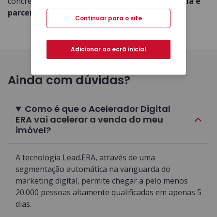
concretizando os nossos valores de
transparência e
parceria com cada cliente ERA
Continuar para o site
Adicionar ao ecrã inicial
Ainda com dúvidas?
Como é que o Acelerador Digital
ERA vai acelerar a venda do meu
imóvel?
A tecnologia Lead.ERA, através de uma
segmentação automática na vanguarda do
marketing digital, permite chegar a pelo menos
20.000 pessoas altamente qualificadas em apenas 5
dias.