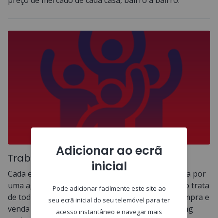
preço de mercado de cada casa, bairro a bairro.
Adicionar ao ecrã
Trabalhamos em equipa
inicial
Cada equipa de consultores imobiliários é apoiada por
uma agência onde um consultor legal e financeiro trata
Pode adicionar facilmente este site ao
de todos os processos administrativos para a compra e
seu ecrã inicial do seu telemóvel para ter
venda das casas e por uma estrutura de marketing
acesso instantâneo e navegar mais